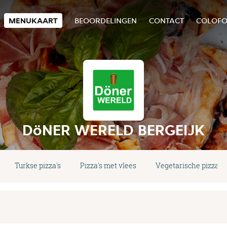
MENUKAART
BEOORDELINGEN
CONTACT
COLOF
DöNER WERELD BERGEIJK
Turkse pizza's
Pizza's met vlees
Vegetarische pizza's