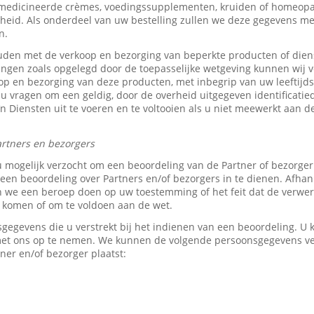
medicineerde crèmes, voedingssupplementen, kruiden of homeopat
heid. Als onderdeel van uw bestelling zullen we deze gegevens 
n.
den met de verkoop en bezorging van beperkte producten of dien
tingen zoals opgelegd door de toepasselijke wetgeving kunnen wij v
p en bezorging van deze producten, met inbegrip van uw leeftijds-
 u vragen om een geldig, door de overheid uitgegeven identificati
z’n Diensten uit te voeren en te voltooien als u niet meewerkt aan d
rtners en bezorgers
u mogelijk verzocht om een beoordeling van de Partner of bezorge
en beoordeling over Partners en/of bezorgers in te dienen. Afhank
e een beroep doen op uw toestemming of het feit dat de verwerk
e komen of om te voldoen aan de wet.
sgegevens die u verstrekt bij het indienen van een beoordeling. 
 met ons op te nemen. We kunnen de volgende persoonsgegevens 
ner en/of bezorger plaatst: