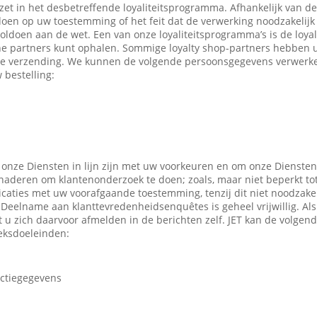
ezet in het desbetreffende loyaliteitsprogramma. Afhankelijk van 
en op uw toestemming of het feit dat de verwerking noodzakelijk 
oldoen aan de wet. Een van onze loyaliteitsprogramma’s is de loyal
ne partners kunt ophalen. Sommige loyalty shop-partners hebben
e verzending. We kunnen de volgende persoonsgegevens verwerken
 bestelling:
 onze Diensten in lijn zijn met uw voorkeuren en om onze Diensten
enaderen om klantenonderzoek te doen; zoals, maar niet beperkt to
caties met uw voorafgaande toestemming, tenzij dit niet noodzakeli
 Deelname aan klanttevredenheidsenquêtes is geheel vrijwillig. Al
t u zich daarvoor afmelden in de berichten zelf. JET kan de volge
eksdoeleinden:
actiegegevens