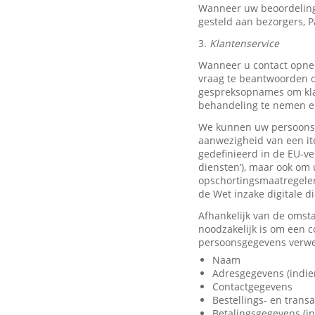
Wanneer uw beoordeling
gesteld aan bezorgers, P
3.
Klantenservice
Wanneer u contact opnee
vraag te beantwoorden o
gespreksopnames om klan
behandeling te nemen en
We kunnen uw persoonsge
aanwezigheid van een it
gedefinieerd in de EU-ve
diensten’), maar ook om 
opschortingsmaatregelen
de Wet inzake digitale d
Afhankelijk van de omst
noodzakelijk is om een 
persoonsgegevens verwer
Naam
Adresgegevens (indie
Contactgegevens
Bestellings- en trans
Betalingsgegevens (in