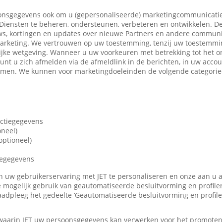
nsgegevens ook om u (gepersonaliseerde) marketingcommunicatie
iensten te beheren, ondersteunen, verbeteren en ontwikkelen. De
ws, kortingen en updates over nieuwe Partners en andere communi
marketing. We vertrouwen op uw toestemming, tenzij uw toestemming
ijke wetgeving. Wanneer u uw voorkeuren met betrekking tot het o
 kunt u zich afmelden via de afmeldlink in de berichten, in uw accou
nemen. We kunnen voor marketingdoeleinden de volgende categori
actiegegevens
oneel)
ptioneel)
iegegevens
len uw gebruikerservaring met JET te personaliseren en onze aan u
 mogelijk gebruik van geautomatiseerde besluitvorming en profile
adpleeg het gedeelte ‘Geautomatiseerde besluitvorming en profile
 waarin JET uw persoonsgegevens kan verwerken voor het promote