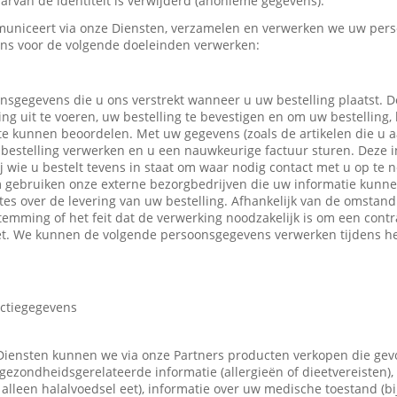
rvan de identiteit is verwijderd (anonieme gegevens).
uniceert via onze Diensten, verzamelen en verwerken we uw pers
ns voor de volgende doeleinden verwerken:
nsgegevens die u ons verstrekt wanneer u uw bestelling plaatst.
ing uit te voeren, uw bestelling te bevestigen en om uw bestelling,
 te kunnen beoordelen. Met uw gegevens (zoals de artikelen die u
bestelling verwerken en u een nauwkeurige factuur sturen. Deze in
ij wie u bestelt tevens in staat om waar nodig contact met u op t
m gebruiken onze externe bezorgbedrijven die uw informatie kunn
tes over de levering van uw bestelling. Afhankelijk van de omsta
emming of het feit dat de verwerking noodzakelijk is om een contr
t. We kunnen de volgende persoonsgegevens verwerken tijdens he
actiegegevens
Diensten kunnen we via onze Partners producten verkopen die ge
gezondheidsgerelateerde informatie (allergieën of dieetvereisten),
 u alleen halalvoedsel eet), informatie over uw medische toestand (b