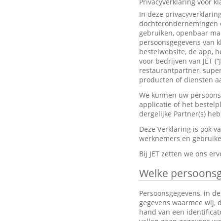
Privacyverklaring voor k
In deze privacyverklarin
dochterondernemingen en
gebruiken, openbaar mak
persoonsgegevens van kl
bestelwebsite, de app, h
voor bedrijven van JET (“
restaurantpartner, super
producten of diensten aa
We kunnen uw persoonsge
applicatie of het bestel
dergelijke Partner(s) h
Deze Verklaring is ook 
werknemers en gebruiker
Bij JET zetten we ons e
Welke persoons
Persoonsgegevens, in dez
gegevens waarmee wij, dir
hand van een identifica