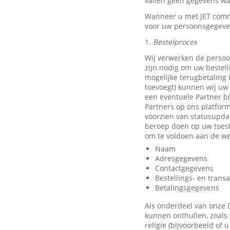
vallen geen gegevens waa
Wanneer u met JET comm
voor uw persoonsgegeve
1.
Bestelproces
Wij verwerken de persoo
zijn nodig om uw bestell
mogelijke terugbetaling
toevoegt) kunnen wij uw 
een eventuele Partner b
Partners op ons platfor
voorzien van statusupda
beroep doen op uw toest
om te voldoen aan de we
Naam
Adresgegevens
Contactgegevens
Bestellings- en trans
Betalingsgegevens
Als onderdeel van onze 
kunnen onthullen, zoals 
religie (bijvoorbeeld of