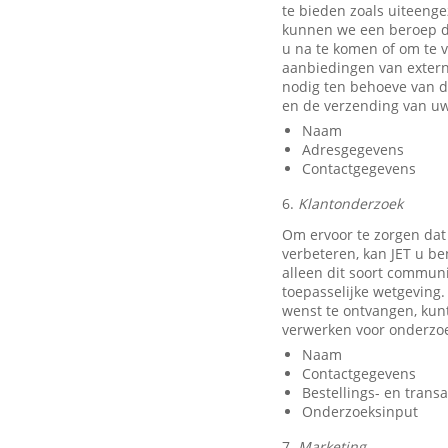
te bieden zoals uiteeng
kunnen we een beroep do
u na te komen of om te v
aanbiedingen van exter
nodig ten behoeve van d
en de verzending van uw
Naam
Adresgegevens
Contactgegevens
6.
Klantonderzoek
Om ervoor te zorgen dat
verbeteren, kan JET u b
alleen dit soort communi
toepasselijke wetgeving.
wenst te ontvangen, kun
verwerken voor onderzo
Naam
Contactgegevens
Bestellings- en trans
Onderzoeksinput
7.
Marketing