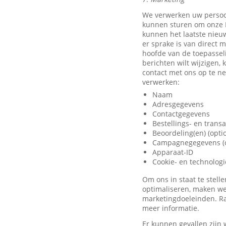
We verwerken uw persoo
kunnen sturen om onze D
kunnen het laatste nieu
er sprake is van direct 
hoofde van de toepassel
berichten wilt wijzigen,
contact met ons op te 
verwerken:
Naam
Adresgegevens
Contactgegevens
Bestellings- en trans
Beoordeling(en) (opti
Campagnegegevens (o
Apparaat-ID
Cookie- en technolog
Om ons in staat te stel
optimaliseren, maken we
marketingdoeleinden. Ra
meer informatie.
Er kunnen gevallen zijn