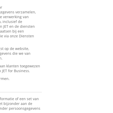
ar
sgegevens verzamelen,
de verwerking van
 inclusief de
an JET en de diensten
laatsen bij een
ie via onze Diensten
st op de website,
egevens die we van
n.
 aan klanten toegewezen
JET for Business.
ermen.
formatie of een set van
het bijzonder aan de
 Onder persoonsgegevens