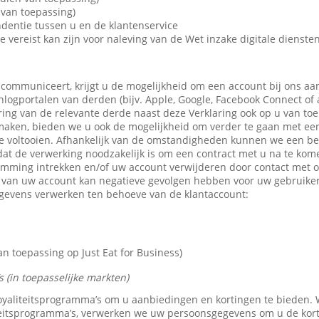
van toepassing)
dentie tussen u en de klantenservice
e vereist kan zijn voor naleving van de Wet inzake digitale dienste
 communiceert, krijgt u de mogelijkheid om een account bij ons aa
 inlogportalen van derden (bijv. Apple, Google, Facebook Connect of
ring van de relevante derde naast deze Verklaring ook op u van toe
maken, bieden we u ook de mogelijkheid om verder te gaan met een 
e voltooien. Afhankelijk van de omstandigheden kunnen we een b
dat de verwerking noodzakelijk is om een contract met u na te kom
emming intrekken en/of uw account verwijderen door contact met 
n van uw account kan negatieve gevolgen hebben voor uw gebruike
gevens verwerken ten behoeve van de klantaccount:
 toepassing op Just Eat for Business)
 (in toepasselijke markten)
 loyaliteitsprogramma’s om u aanbiedingen en kortingen te bieden
teitsprogramma’s, verwerken we uw persoonsgegevens om u de kor