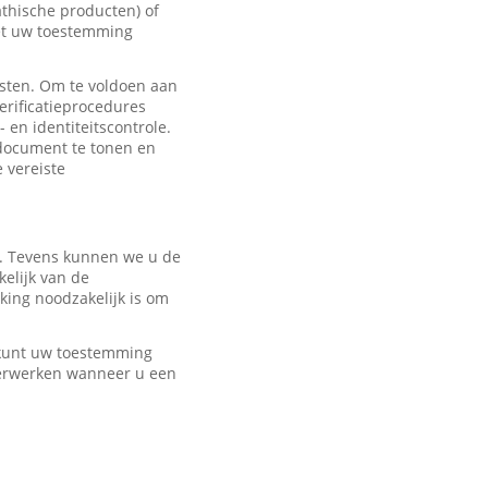
hische producten) of
met uw toestemming
sten. Om te voldoen aan
erificatieprocedures
 en identiteitscontrole.
edocument te tonen en
e vereiste
r. Tevens kunnen we u de
elijk van de
ing noodzakelijk is om
U kunt uw toestemming
verwerken wanneer u een