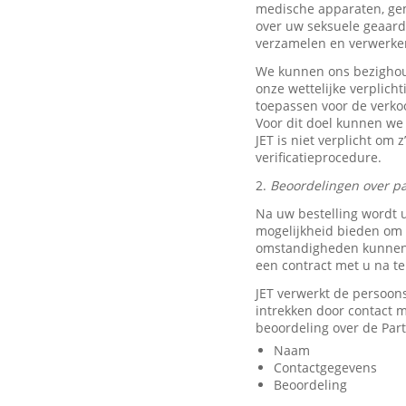
medische apparaten, ge
over uw seksuele geaard
verzamelen en verwerke
We kunnen ons bezighou
onze wettelijke verplich
toepassen voor de verkoo
Voor dit doel kunnen we
JET is niet verplicht om 
verificatieprocedure.
2.
Beoordelingen over pa
Na uw bestelling wordt 
mogelijkheid bieden om e
omstandigheden kunnen w
een contract met u na t
JET verwerkt de persoon
intrekken door contact
beoordeling over de Part
Naam
Contactgegevens
Beoordeling