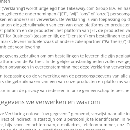
lanten
g (‘Verklaring’) wordt uitgelegd hoe Takeaway.com Group B.V. en ha
 gelieerde ondernemingen (“JET”, “wij”, “ons” of “onze”) persoon
en en anderszins verwerken. De Verklaring is van toepassing op 
anten die gebruikmaken van een van onze platforms en producten,
et platform en de producten, het platform van JET, de producten v
JET for Business”) (gezamenlijk, de “Diensten”) om bestellingen te p
markt, levensmiddelenzaak of andere zakenpartner (“Partner(s)”) d
nbiedt voor levering.
gevens gebruiken om om bestellingen te leveren die zijn geplaat
platform van de Partner. In dergelijke omstandigheden zullen we g
ebben ontvangen in overeenstemming met deze Verklaring verwerke
van toepassing op de verwerking van de persoonsgegevens van alle
s die gebruikmaken van een van onze producten en platforms van 
rvoor in om de privacy van iedereen in onze gemeenschap te besch
gegevens we verwerken en waarom
e Verklaring ook wel “uw gegevens” genoemd, verwijst naar alle in
ect of indirect, in staat zijn om u persoonlijk te identificeren, in 
tor, bijv. voor- en achternaam, e-mailadres, telefoonnummer, enz.