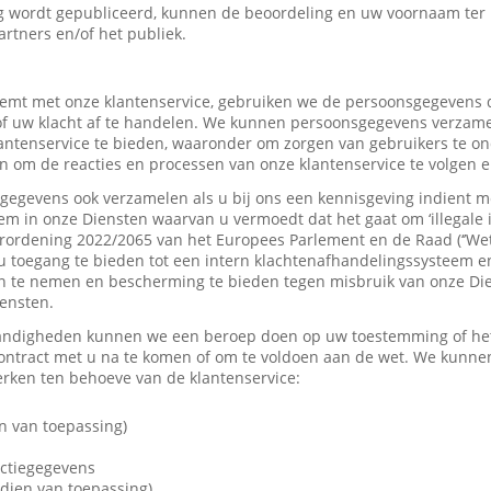
 wordt gepubliceerd, kunnen de beoordeling en uw voornaam ter
artners en/of het publiek.
mt met onze klantenservice, gebruiken we de persoonsgegevens d
f uw klacht af te handelen. We kunnen persoonsgegevens verzame
tenservice te bieden, waaronder om zorgen van gebruikers te on
 om de reacties en processen van onze klantenservice te volgen e
gevens ook verzamelen als u bij ons een kennisgeving indient me
em in onze Diensten waarvan u vermoedt dat het gaat om ‘illegale 
rordening 2022/2065 van het Europees Parlement en de Raad (‘’Wet
u toegang te bieden tot een intern klachtenafhandelingssysteem e
 te nemen en bescherming te bieden tegen misbruik van onze Dien
iensten.
andigheden kunnen we een beroep doen op uw toestemming of het 
contract met u na te komen of om te voldoen aan de wet. We kunne
ken ten behoeve van de klantenservice:
n van toepassing)
actiegegevens
dien van toepassing)