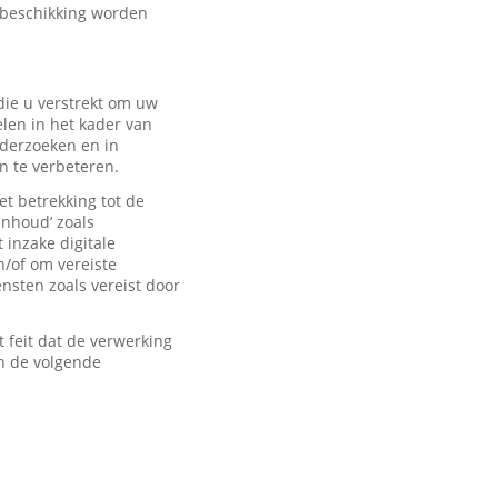
 beschikking worden
ie u verstrekt om uw
len in het kader van
derzoeken en in
n te verbeteren.
t betrekking tot de
inhoud’ zoals
 inzake digitale
n/of om vereiste
sten zoals vereist door
feit dat de verwerking
n de volgende